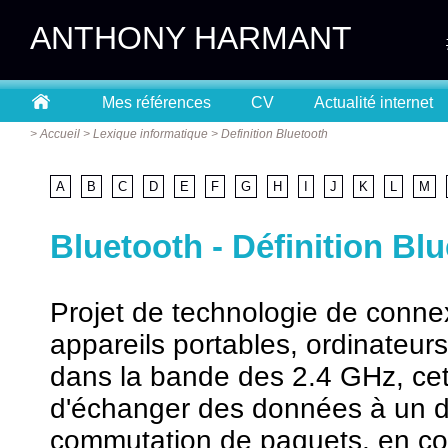
ANTHONY HARMANT
Mes références
CV
Actualité internet
>
Accueil
>
Lexique informatique
>
Definition Bluetooth
A
B
C
D
E
F
G
H
I
J
K
L
M
Bluetooth - Définition Bl
Projet de technologie de conne
appareils portables, ordinateur
dans la bande des 2.4 GHz, cet
d'échanger des données à un dé
commutation de paquets, en com