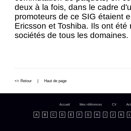
deux à la fois, dans le cadre d
promoteurs de ce SIG étaient e
Ericsson et Toshiba. Ils ont été
sociétés de tous les domaines.
<< Retour
|
Haut de page
Accueil
Mes références
CV
Act
A
B
C
D
E
F
G
H
I
J
K
L