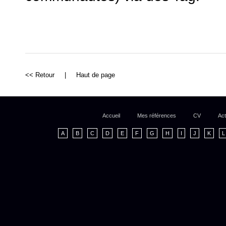
<< Retour
|
Haut de page
Accueil
Mes références
CV
Act
A
B
C
D
E
F
G
H
I
J
K
L