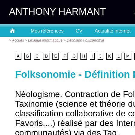
ANTHONY HARMANT
Mes références
CV
Actualité internet
>
Accueil
>
Lexique informatique
>
Definition Folksonomie
A
B
C
D
E
F
G
H
I
J
K
L
M
Folksonomie - Définition
Néologisme. Contraction de Folk
Taxinomie (science et théorie 
classification collaborative de 
Favoris,...) réalisé par des In
communautés) via des Tag.