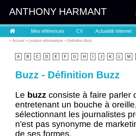
ANTHONY HARMANT
Mes références
CV
Actualité internet
>
Accueil
>
Lexique informatique
>
Definition Buzz
A
B
C
D
E
F
G
H
I
J
K
L
M
Buzz - Définition Buzz
Le
buzz
consiste à faire parler 
entretenant un bouche à oreille,
sélectionnant les journalistes pr
n'est pas synonyme de marketing
de ses formes.