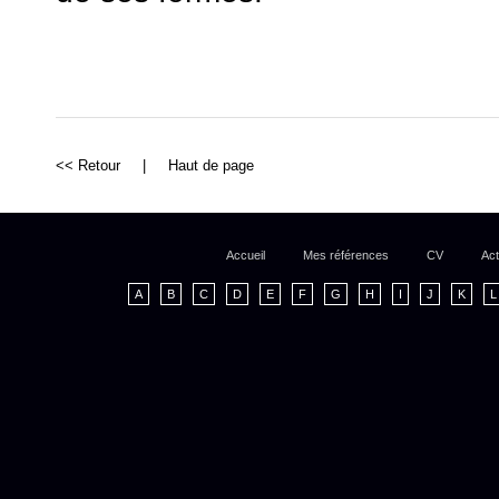
<< Retour
|
Haut de page
Accueil
Mes références
CV
Act
A
B
C
D
E
F
G
H
I
J
K
L